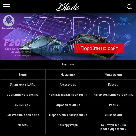
Перейти на сайт
акустика
винил
наушники
микрофоны
усилители и ЦАПы
аксессуары
плееры
зарядные устройства
компьютерная периферия
автомобильные устройства
умный дом
игровая техника
радио
электроника для дома
портативная электроника
диктофоны
мебель
конструкторы
конструкторы на
радиоуправлении