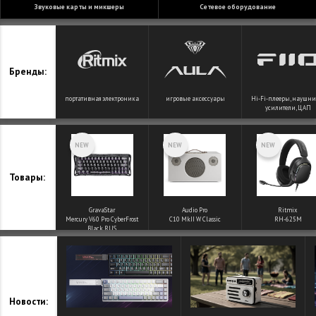
звуковые карты и микшеры
сетевое оборудование
Бренды:
портативная электроника
игровые аксессуары
Hi-Fi-плееры, наушни
усилители, ЦАП
NEW
NEW
NEW
Товары:
GravaStar
Audio Pro
Ritmix
Mercury V60 Pro CyberFrost
C10 MkII W Classic
RH-625M
Black RUS
Новости: